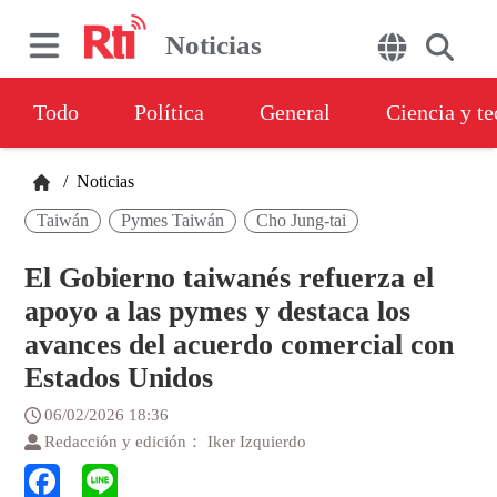
Noticias
Todo
Política
General
Ciencia y t
/
Noticias
Taiwán
Pymes Taiwán
Cho Jung-tai
El Gobierno taiwanés refuerza el
apoyo a las pymes y destaca los
avances del acuerdo comercial con
Estados Unidos
06/02/2026 18:36
Redacción y edición： Iker Izquierdo