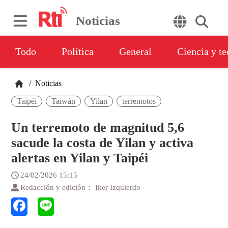
Noticias
Todo
Política
General
Ciencia y t
/
Noticias
Taipéi
Taiwán
Yilan
terremotos
Un terremoto de magnitud 5,6
sacude la costa de Yilan y activa
alertas en Yilan y Taipéi
24/02/2026 15:15
Redacción y edición： Iker Izquierdo