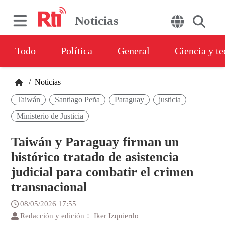
Noticias
Todo
Política
General
Ciencia y t
/
Noticias
Taiwán
Santiago Peña
Paraguay
justicia
Ministerio de Justicia
Taiwán y Paraguay firman un
histórico tratado de asistencia
judicial para combatir el crimen
transnacional
08/05/2026 17:55
Redacción y edición： Iker Izquierdo