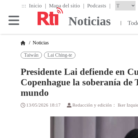
Skip
|
|
|
:::
Inicio
Mapa del sitio
Podcasts
to
the
Noticias
main
Tod
|
content
block
/
Noticias
Taiwán
Lai Ching-te
Presidente Lai defiende en C
Copenhague la soberanía de T
mundo
13/05/2026 18:17
Redacción y edición： Iker Izqui