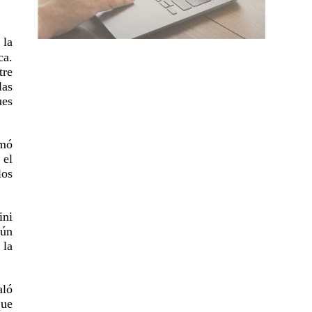
 la
ca.
tre
las
ues
rmó
 el
los
ini
gún
 la
aló
que