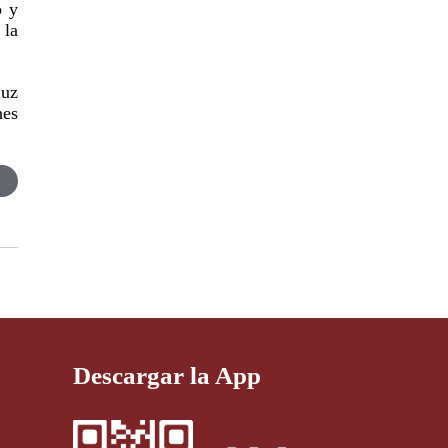
o y
 la
luz
nes
Descargar la App