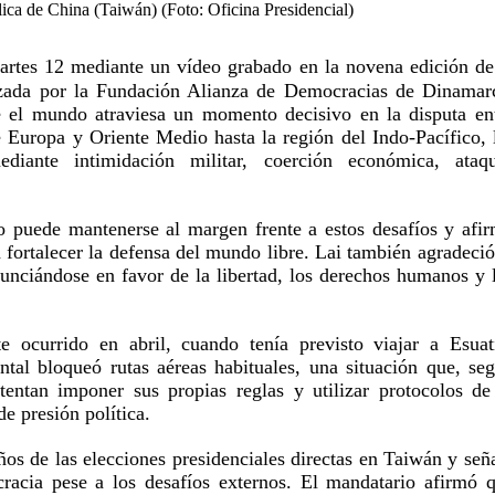
lica de China (Taiwán) (Foto: Oficina Presidencial)
rtes 12 mediante un vídeo grabado en la novena edición de
ada por la Fundación Alianza de Democracias de Dinamar
e el mundo atraviesa un momento decisivo en la disputa en
e Europa y Oriente Medio hasta la región del Indo-Pacífico, 
ediante intimidación militar, coerción económica, ataq
 puede mantenerse al margen frente a estos desafíos y afi
 fortalecer la defensa del mundo libre. Lai también agradeció
nunciándose en favor de la libertad, los derechos humanos y 
e ocurrido en abril, cuando tenía previsto viajar a Esuat
ntal bloqueó rutas aéreas habituales, una situación que, se
tentan imponer sus propias reglas y utilizar protocolos de
e presión política.
os de las elecciones presidenciales directas en Taiwán y señ
racia pese a los desafíos externos. El mandatario afirmó 