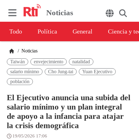
Noticias
Todo
Política
General
Ciencia y t
/
Noticias
Taiwán
envejecimiento
natalidad
salario mínimo
Cho Jung-tai
Yuan Ejecutivo
población
El Ejecutivo anuncia una subida del
salario mínimo y un plan integral
de apoyo a la infancia para atajar
la crisis demográfica
19/05/2026 17:06