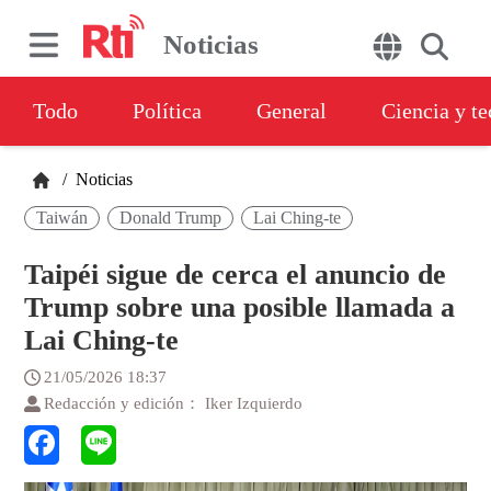
Noticias
Todo
Política
General
Ciencia y t
/
Noticias
Taiwán
Donald Trump
Lai Ching-te
Taipéi sigue de cerca el anuncio de
Trump sobre una posible llamada a
Lai Ching-te
21/05/2026 18:37
Redacción y edición： Iker Izquierdo