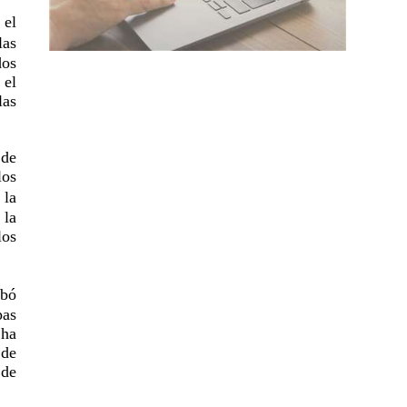
 el
las
dos
 el
las
 de
los
 la
 la
los
abó
pas
 ha
 de
 de