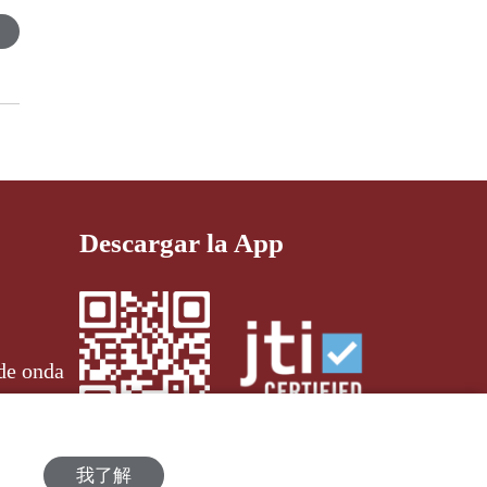
Descargar la App
de onda
我了解