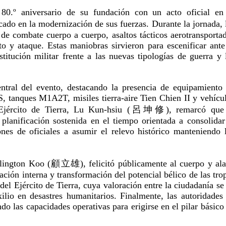
0.º aniversario de su fundación con un acto oficial en
en la modernización de sus fuerzas. Durante la jornada, 
 de combate cuerpo a cuerpo, asaltos tácticos aerotransporta
o y ataque. Estas maniobras sirvieron para escenificar ante
stitución militar frente a las nuevas tipologías de guerra y 
entral del evento, destacando la presencia de equipamiento
 tanques M1A2T, misiles tierra-aire Tien Chien II y vehícu
 Ejército de Tierra, Lu Kun-hsiu (呂坤修), remarcó que
 planificación sostenida en el tiempo orientada a consolidar
ones de oficiales a asumir el relevo histórico manteniendo 
ellington Koo (顧立雄), felicitó públicamente al cuerpo y al
ación interna y transformación del potencial bélico de las tro
 del Ejército de Tierra, cuya valoración entre la ciudadanía se
xilio en desastres humanitarios. Finalmente, las autoridades
o las capacidades operativas para erigirse en el pilar básico