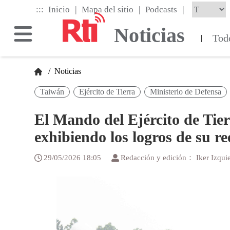
Skip
|
|
|
:::
Inicio
Mapa del sitio
Podcasts
to
the
Noticias
main
Tod
|
content
block
/
Noticias
Taiwán
Ejército de Tierra
Ministerio de Defensa
El Mando del Ejército de Tier
exhibiendo los logros de su r
29/05/2026 18:05
Redacción y edición： Iker Izqui