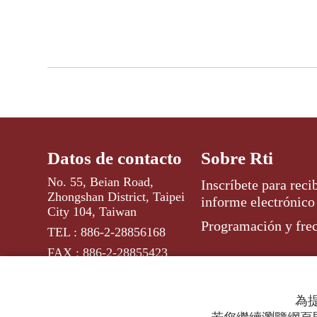
Datos de contacto
Sobre Rti
No. 55, Beian Road,
Inscríbete para recib
Zhongshan District, Taipei
informe electrónico
City 104, Taiwan
Programación y fre
TEL : 886-2-28856168
FAX : 886-2-28855423
E-mail : esp@rti.org.tw
為提