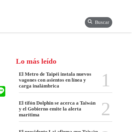
Buscar
Lo más leído
1
El Metro de Taipéi instala nuevos
vagones con asientos en línea y
carga inalámbrica
2
El tifón Dolphin se acerca a Taiwán
y el Gobierno emite la alerta
marítima
El presidente Lai afirma que Taiwán