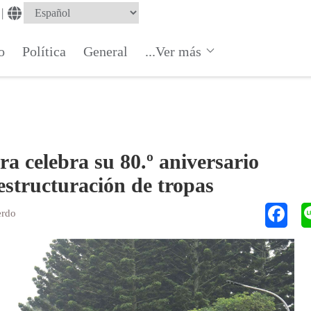
|
o
Política
General
...Ver más
ra celebra su 80.º aniversario
eestructuración de tropas
erdo