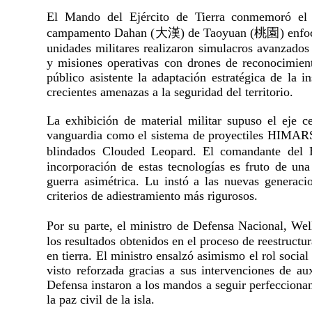
El Mando del Ejército de Tierra conmemoró el 8
campamento Dahan (大漢) de Taoyuan (桃園) enfocado 
unidades militares realizaron simulacros avanzados
y misiones operativas con drones de reconocimient
público asistente la adaptación estratégica de la in
crecientes amenazas a la seguridad del territorio.
La exhibición de material militar supuso el eje c
vanguardia como el sistema de proyectiles HIMARS,
blindados Clouded Leopard. El comandante del
incorporación de estas tecnologías es fruto de una
guerra asimétrica. Lu instó a las nuevas generaci
criterios de adiestramiento más rigurosos.
Por su parte, el ministro de Defensa Nacional, W
los resultados obtenidos en el proceso de reestructur
en tierra. El ministro ensalzó asimismo el rol social
visto reforzada gracias a sus intervenciones de au
Defensa instaron a los mandos a seguir perfeccionand
la paz civil de la isla.