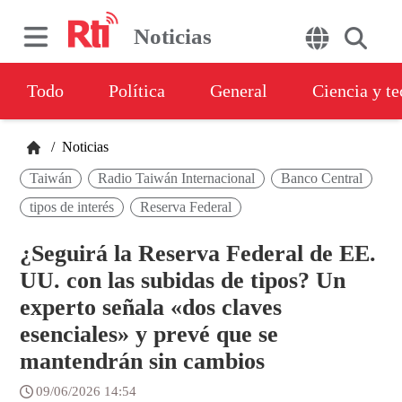
Noticias
Todo
Política
General
Ciencia y t
/
Noticias
Taiwán
Radio Taiwán Internacional
Banco Central
tipos de interés
Reserva Federal
¿Seguirá la Reserva Federal de EE.
UU. con las subidas de tipos? Un
experto señala «dos claves
esenciales» y prevé que se
mantendrán sin cambios
09/06/2026 14:54