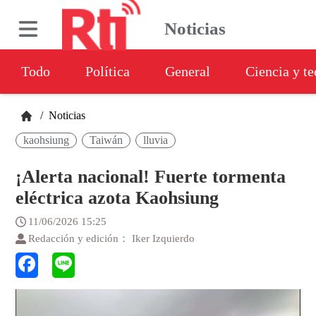
Noticias
Todo
Política
General
Ciencia y t
/
Noticias
kaohsiung
Taiwán
lluvia
¡Alerta nacional! Fuerte tormenta
eléctrica azota Kaohsiung
11/06/2026 15:25
Redacción y edición： Iker Izquierdo