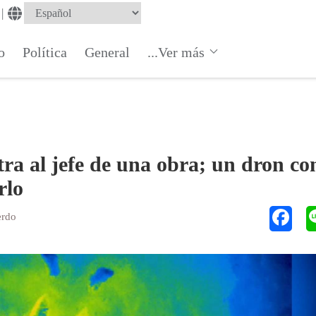
|
o
Política
General
...Ver más
ra al jefe de una obra; un dron co
rlo
erdo