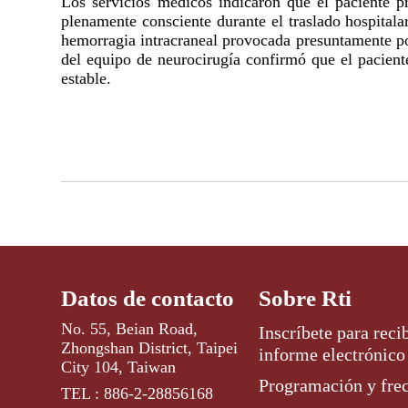
Los servicios médicos indicaron que el paciente 
plenamente consciente durante el traslado hospitalar
hemorragia intracraneal provocada presuntamente por
del equipo de neurocirugía confirmó que el pacient
estable.
Datos de contacto
Sobre Rti
No. 55, Beian Road,
Inscríbete para recib
Zhongshan District, Taipei
informe electrónico
City 104, Taiwan
Programación y fre
TEL : 886-2-28856168