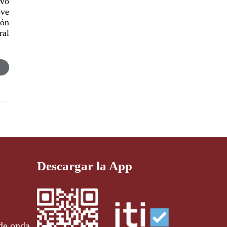
uvo
eve
ión
ral
Descargar la App
de onda