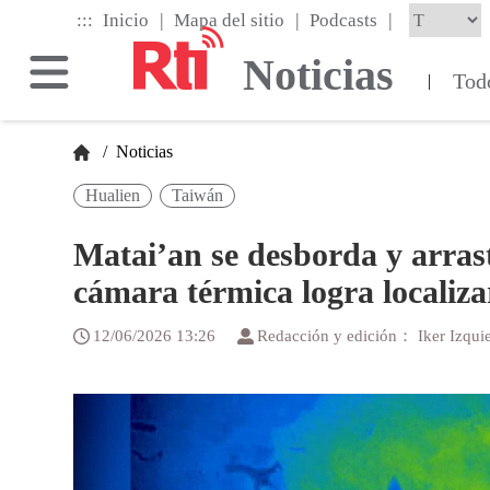
Skip
|
|
|
:::
Inicio
Mapa del sitio
Podcasts
to
the
Noticias
main
Tod
|
content
block
/
Noticias
Hualien
Taiwán
Matai’an se desborda y arrast
cámara térmica logra localiza
12/06/2026 13:26
Redacción y edición： Iker Izqui