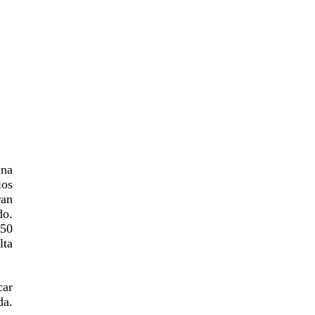
una
ios
ran
do.
 50
lta
car
da.