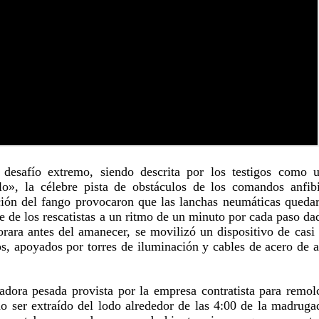
desafío extremo, siendo descrita por los testigos como 
o», la célebre pista de obstáculos de los comandos anfib
cción del fango provocaron que las lanchas neumáticas queda
 de los rescatistas a un ritmo de un minuto por cada paso da
rara antes del amanecer, se movilizó un dispositivo de casi
s, apoyados por torres de iluminación y cables de acero de a
adora pesada provista por la empresa contratista para remol
o ser extraído del lodo alrededor de las 4:00 de la madruga