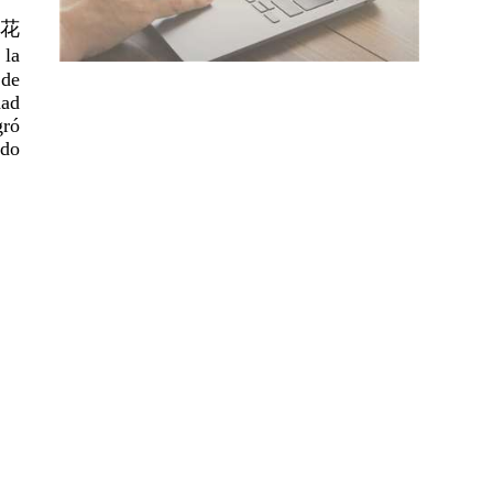
 (花
 la
 de
dad
gró
ado