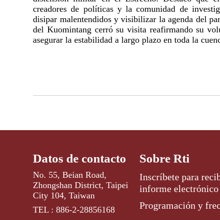
creadores de políticas y la comunidad de investi
disipar malentendidos y visibilizar la agenda del pa
del Kuomintang cerró su visita reafirmando su vol
asegurar la estabilidad a largo plazo en toda la cuen
Datos de contacto
Sobre Rti
No. 55, Beian Road,
Inscríbete para recib
Zhongshan District, Taipei
informe electrónico
City 104, Taiwan
Programación y fre
TEL : 886-2-28856168