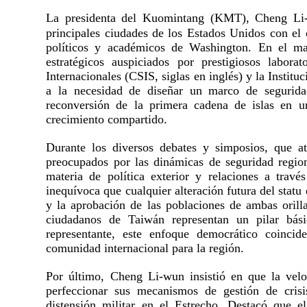
La presidenta del Kuomintang (KMT), Cheng Li
principales ciudades de los Estados Unidos con el o
políticos y académicos de Washington. En el marc
estratégicos auspiciados por prestigiosos labor
Internacionales (CSIS, siglas en inglés) y la Institu
a la necesidad de diseñar un marco de segurida
reconversión de la primera cadena de islas en un
crecimiento compartido.
Durante los diversos debates y simposios, que atr
preocupados por las dinámicas de seguridad region
materia de política exterior y relaciones a travé
inequívoca que cualquier alteración futura del statu
y la aprobación de las poblaciones de ambas orill
ciudadanos de Taiwán representan un pilar bás
representante, este enfoque democrático coinci
comunidad internacional para la región.
Por último, Cheng Li-wun insistió en que la veloc
perfeccionar sus mecanismos de gestión de crisi
distensión militar en el Estrecho. Destacó que e