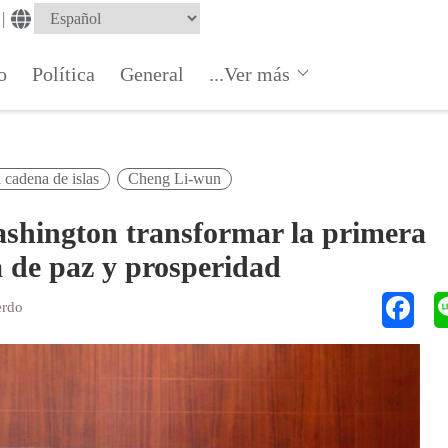
|
o
Política
General
...Ver más
 cadena de islas
Cheng Li-wun
shington transformar la primera
a de paz y prosperidad
erdo