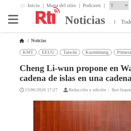
Skip
|
|
|
:::
Inicio
Mapa del sitio
Podcasts
to
the
Noticias
main
Tod
|
content
block
/
Noticias
KMT
EEUU
Taiwán
Kuomintang
Primera
Cheng Li-wun propone en Wa
cadena de islas en una caden
15/06/2026 17:27
Redacción y edición： Iker Izqui