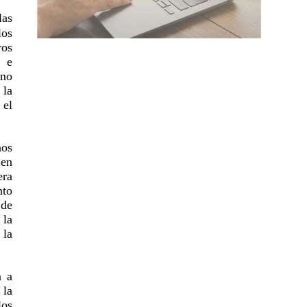
las
los
ros
s e
rno
 la
 el
nos
 en
era
nto
 de
 la
 la
a a
 la
los