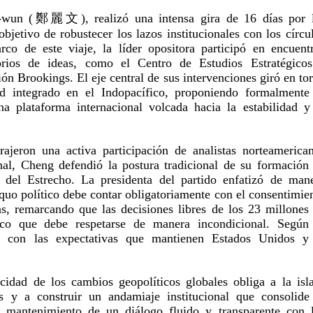
-wun (鄭麗文), realizó una intensa gira de 16 días por 
bjetivo de robustecer los lazos institucionales con los círcu
o de este viaje, la líder opositora participó en encuent
atorios de ideas, como el Centro de Estudios Estratégico
ción Brookings. El eje central de sus intervenciones giró en to
d integrado en el Indopacífico, proponiendo formalmente
a plataforma internacional volcada hacia la estabilidad y
ajeron una activa participación de analistas norteamerica
al, Cheng defendió la postura tradicional de su formación
s del Estrecho. La presidenta del partido enfatizó de man
 quo político debe contar obligatoriamente con el consentimie
as, remarcando que las decisiones libres de los 23 millones
ico que debe respetarse de manera incondicional. Según
de con las expectativas que mantienen Estados Unidos y
idad de los cambios geopolíticos globales obliga a la isl
s y a construir un andamiaje institucional que consolide
l mantenimiento de un diálogo fluido y transparente con 