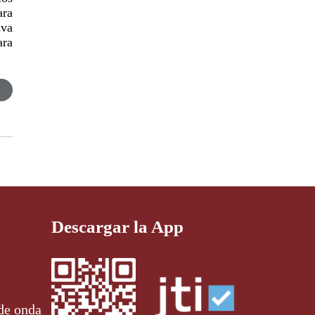
ara
iva
ara
Descargar la App
de onda