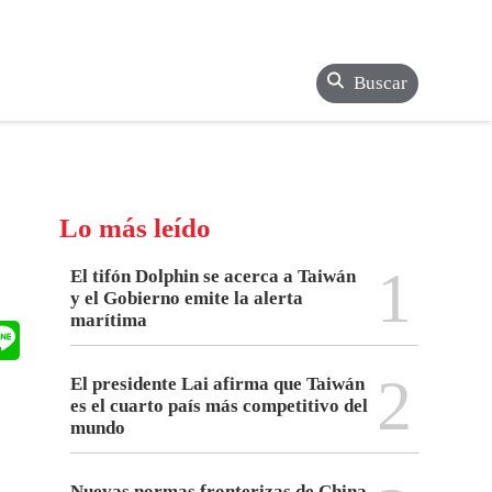
Buscar
Lo más leído
1
El tifón Dolphin se acerca a Taiwán
y el Gobierno emite la alerta
marítima
2
El presidente Lai afirma que Taiwán
es el cuarto país más competitivo del
mundo
Nuevas normas fronterizas de China