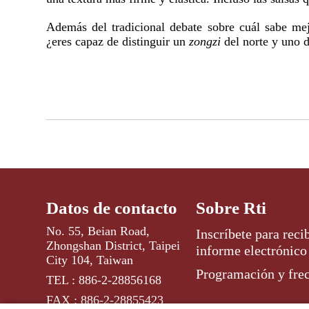
Además del tradicional debate sobre cuál sabe mej
¿eres capaz de distinguir un
zongzi
del norte y uno d
Datos de contacto
Sobre Rti
No. 55, Beian Road,
Inscríbete para recib
Zhongshan District, Taipei
informe electrónico
City 104, Taiwan
Programación y fre
TEL : 886-2-28856168
FAX : 886-2-28855423