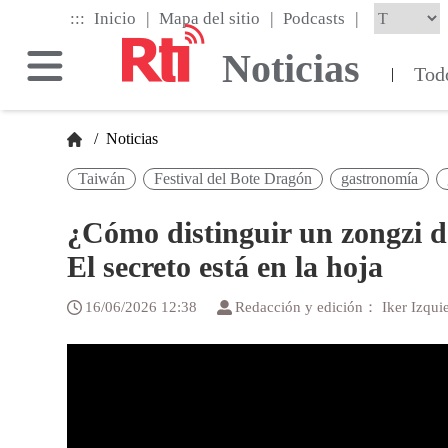
Skip
|
|
|
:::
Inicio
Mapa del sitio
Podcasts
to
the
Noticias
main
Tod
|
content
block
/
Noticias
Taiwán
Festival del Bote Dragón
gastronomía
¿Cómo distinguir un zongzi d
El secreto está en la hoja
16/06/2026 12:38
Redacción y edición： Iker Izqui