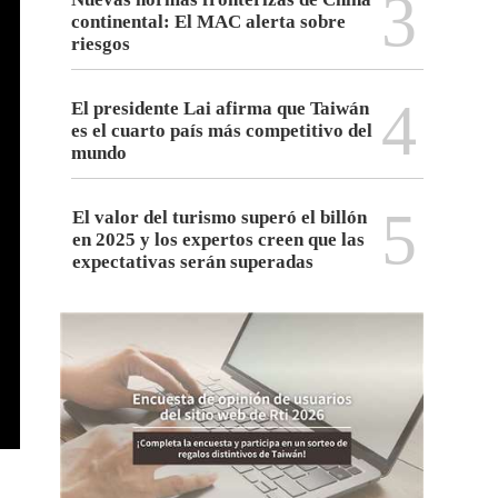
3
continental: El MAC alerta sobre
riesgos
4
El presidente Lai afirma que Taiwán
es el cuarto país más competitivo del
mundo
5
El valor del turismo superó el billón
en 2025 y los expertos creen que las
expectativas serán superadas
Preparación de zongzi para el Festi