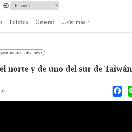
|
o
Política
General
...Ver más
gastronomía taiwanesa
el norte y de uno del sur de Taiwá
erdo