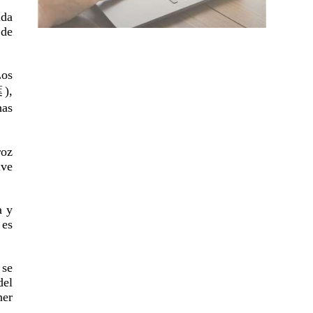
ida
 de
Los
),
as
roz
lve
a y
 es
 se
el
ner