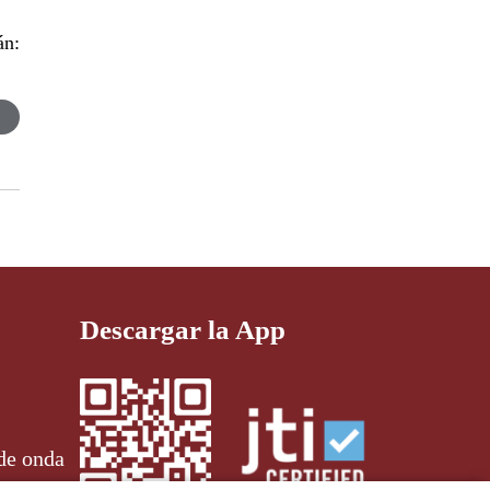
án:
Descargar la App
de onda