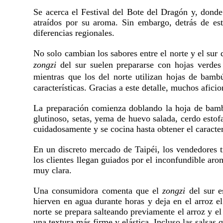
Se acerca el Festival del Bote del Dragón y, dond
atraídos por su aroma. Sin embargo, detrás de es
diferencias regionales.
No solo cambian los sabores entre el norte y el sur
zongzi
del sur suelen prepararse con hojas verde
mientras que los del norte utilizan hojas de bam
características. Gracias a este detalle, muchos afici
La preparación comienza doblando la hoja de bambú
glutinoso, setas, yema de huevo salada, cerdo esto
cuidadosamente y se cocina hasta obtener el caracterí
En un discreto mercado de Taipéi, los vendedores t
los clientes llegan guiados por el inconfundible aro
muy clara.
Una consumidora comenta que el
zongzi
del sur e
hierven en agua durante horas y deja en el arroz e
norte se prepara salteando previamente el arroz y el 
una textura más firme y elástica. Incluso las salsas