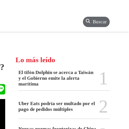
Buscar
Lo más leído
n?
1
El tifón Dolphin se acerca a Taiwán
y el Gobierno emite la alerta
marítima
2
Uber Eats podría ser multado por el
pago de pedidos múltiples
Nuevas normas fronterizas de China