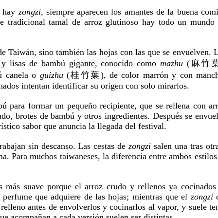
e hay
zongzi
, siempre aparecen los amantes de la buena com
te tradicional tamal de arroz glutinoso hay todo un mundo
 de Taiwán, sino también las hojas con las que se envuelven. 
s y lisas de bambú gigante, conocido como
mazhu
(麻竹葉
bú canela o
guizhu
(桂竹葉), de color marrón y con manch
onados intentan identificar su origen con solo mirarlos.
 para formar un pequeño recipiente, que se rellena con ar
fado, brotes de bambú y otros ingredientes. Después se envue
stico sabor que anuncia la llegada del festival.
rabajan sin descanso. Las cestas de
zongzi
salen una tras otr
ma. Para muchos taiwaneses, la diferencia entre ambos estilos
s más suave porque el arroz crudo y rellenos ya cocinados
l perfume que adquiere de las hojas; mientras que el
zongzi
d
relleno antes de envolverlos y cocinarlos al vapor, y suele te
 que acompañan a cada versión suelen ser distintas.