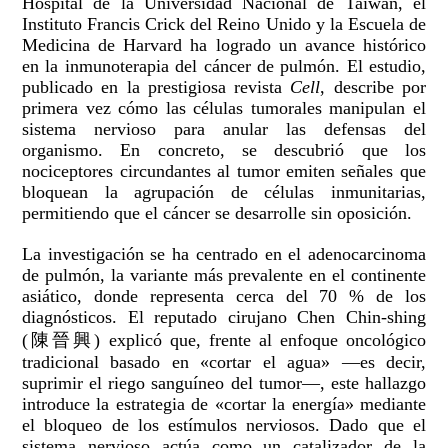
Hospital de la Universidad Nacional de Taiwán, el
Instituto Francis Crick del Reino Unido y la Escuela de
Medicina de Harvard ha logrado un avance histórico
en la inmunoterapia del cáncer de pulmón. El estudio,
publicado en la prestigiosa revista
Cell
, describe por
primera vez cómo las células tumorales manipulan el
sistema nervioso para anular las defensas del
organismo. En concreto, se descubrió que los
nociceptores circundantes al tumor emiten señales que
bloquean la agrupación de células inmunitarias,
permitiendo que el cáncer se desarrolle sin oposición.
La investigación se ha centrado en el adenocarcinoma
de pulmón, la variante más prevalente en el continente
asiático, donde representa cerca del 70 % de los
diagnósticos. El reputado cirujano Chen Chin-shing
(陳晉興) explicó que, frente al enfoque oncológico
tradicional basado en «cortar el agua» —es decir,
suprimir el riego sanguíneo del tumor—, este hallazgo
introduce la estrategia de «cortar la energía» mediante
el bloqueo de los estímulos nerviosos. Dado que el
sistema nervioso actúa como un catalizador de la