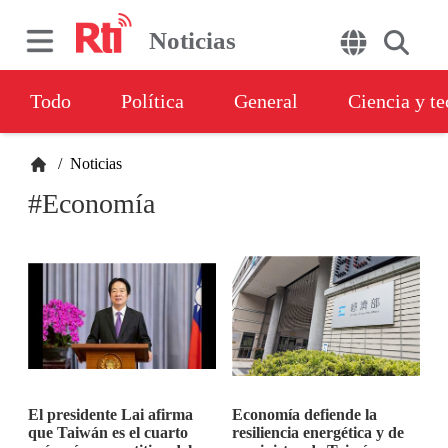
Noticias
Todo
Política
General
Ciencia y t
/
Noticias
#Economía
El presidente Lai afirma
Economía defiende la
que Taiwán es el cuarto
resiliencia energética y de