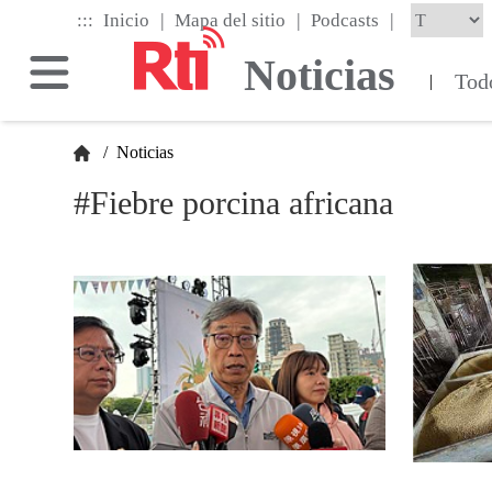
Skip
|
|
|
:::
Inicio
Mapa del sitio
Podcasts
to
the
Noticias
main
Tod
|
content
block
/
Noticias
#Fiebre porcina africana