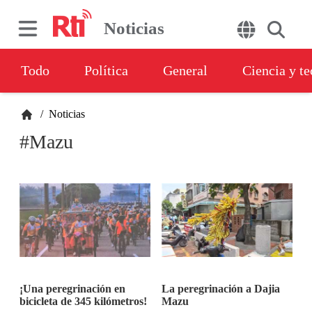
Noticias
Todo
Política
General
Ciencia y t
/
Noticias
#Mazu
¡Una peregrinación en
La peregrinación a Dajia
bicicleta de 345 kilómetros!
Mazu