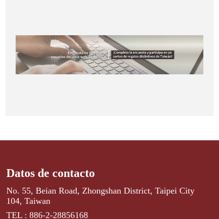
Datos de contacto
No. 55, Beian Road, Zhongshan District, Taipei City
104, Taiwan
TEL : 886-2-28856168