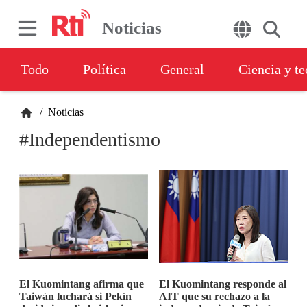
Noticias
Todo
Política
General
Ciencia y t
/
Noticias
#Independentismo
El Kuomintang afirma que
El Kuomintang responde al
Taiwán luchará si Pekín
AIT que su rechazo a la