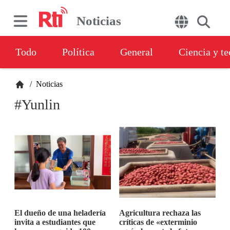
Noticias
Todo
Política
General
Ciencia y t
/
Noticias
#Yunlin
El dueño de una heladería
Agricultura rechaza las
invita a estudiantes que
críticas de «exterminio