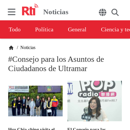
Noticias
Todo
Política
General
Ciencia y t
/
Noticias
#Consejo para los Asuntos de
Ciudadanos de Ultramar
Hsu Chia-ching visita el
El Consejo para las