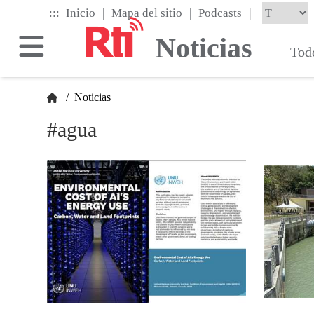
Skip
|
|
|
:::
Inicio
Mapa del sitio
Podcasts
to
the
Noticias
main
Tod
|
content
block
/
Noticias
#agua