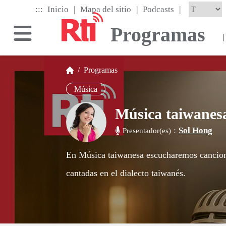
Skip
|
|
|
:::
Inicio
Mapa del sitio
Podcasts
to
the
Programas
main
|
content
block
/
Programas
Música
Música taiwanes
Sol Hong
Presentador(es)：
En Música taiwanesa escucharemos cancion
cantadas en el dialecto taiwanés.