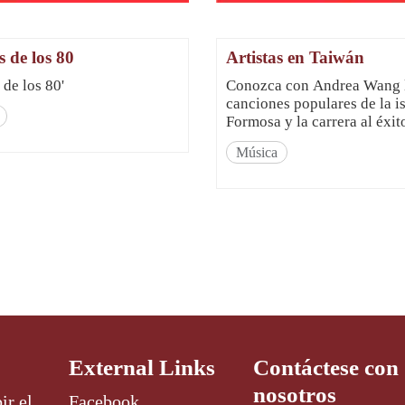
 de los 80
Artistas en Taiwán
de los 80'
Conozca con Andrea Wang 
canciones populares de la is
Formosa y la carrera al éxit
artistas en Taiwán. ¡Ah! ¡También
Música
hay algunas historias de am
anécdotas divertidas!
External Links
Contáctese con
nosotros
ir el
Facebook