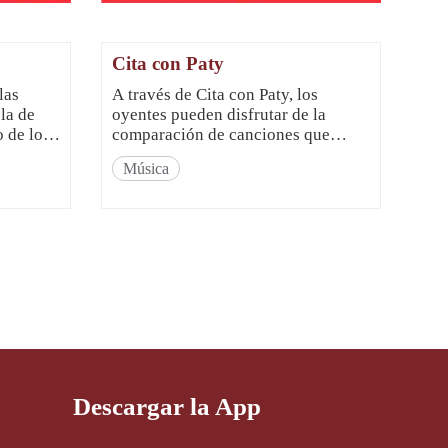
Cita con Paty
las
A través de Cita con Paty, los
la de
oyentes pueden disfrutar de la
o de los
comparación de canciones que
tienen la misma melodía pero
Música
or y
interpretadas por diferentes
cantantes. En el mismo espacio, se
leen las cartas y los mensajes
escritos por los oyentes en el libro
de visitas del sitio web de la
emisora, pa...
Descargar la App