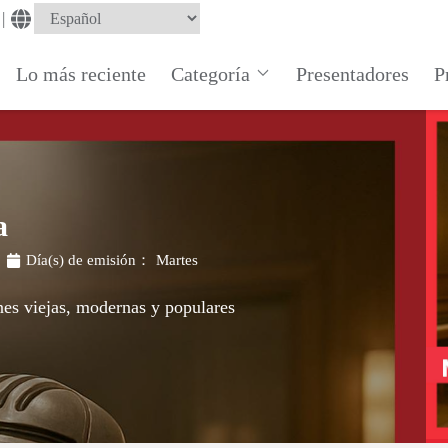
|
Lo más reciente
Categoría
Presentadores
P
a
Día(s) de emisión：
Martes
es viejas, modernas y populares