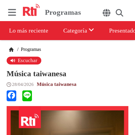
Programas
Lo más reciente
Categoría
Presentad
/
Programas
Escuchar
Música taiwanesa
Música taiwanesa
28/04/2026