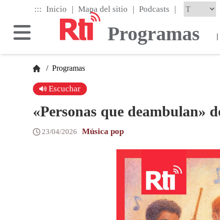
Skip
|
|
|
:::
Inicio
Mapa del sitio
Podcasts
to
the
Programas
main
|
content
block
/
Programas
Escuchar
«Personas que deambulan» d
Música pop
23/04/2026