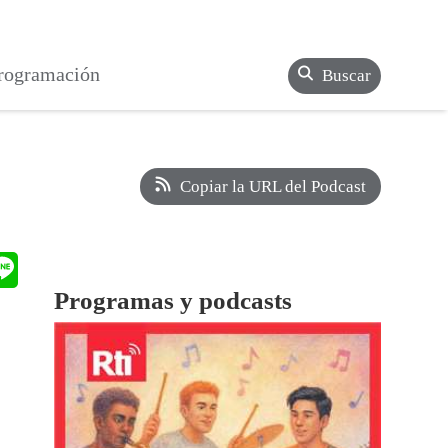
rogramación
Buscar
Copiar la URL del Podcast
Programas y podcasts