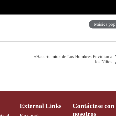
Música pop
«Hacerte mío» de Los Hombres Envidian a
los Niños
External Links
Contáctese con
nosotros
ir el
Facebook