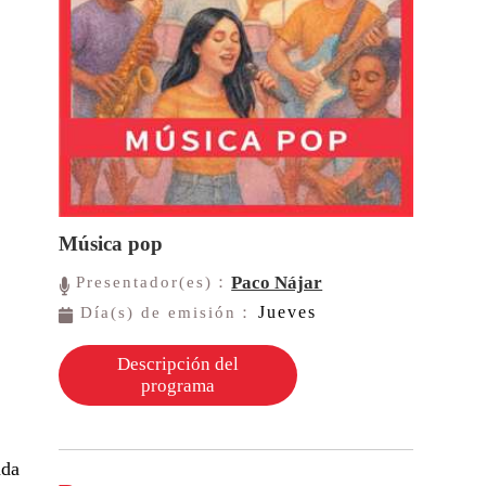
Música pop
Paco Nájar
Presentador(es)：
Jueves
Día(s) de emisión：
Descripción del
programa
nda