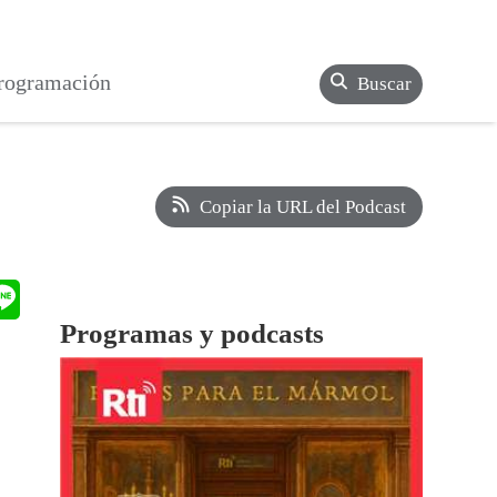
rogramación
Buscar
Copiar la URL del Podcast
Programas y podcasts