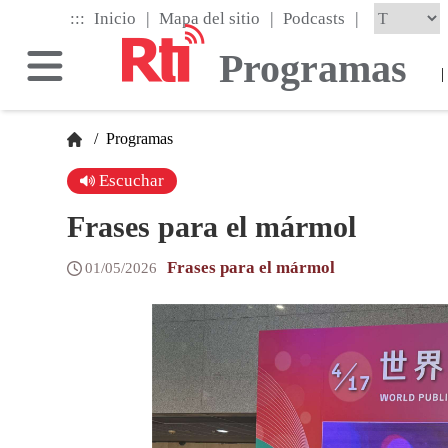
Skip
|
|
|
:::
Inicio
Mapa del sitio
Podcasts
to
the
Programas
main
|
content
block
/
Programas
Escuchar
Frases para el mármol
Frases para el mármol
01/05/2026