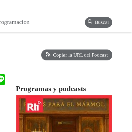
rogramación
Buscar
Copiar la URL del Podcast
Programas y podcasts