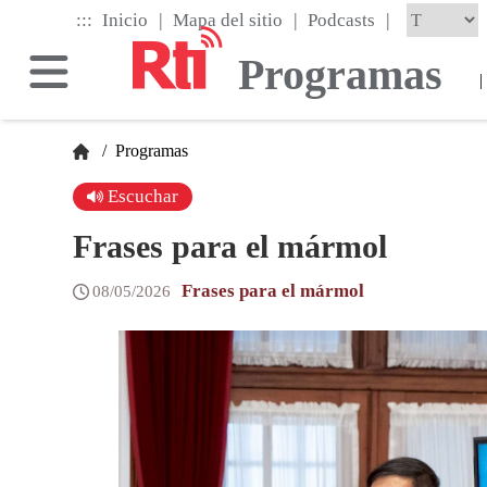
Skip
|
|
|
:::
Inicio
Mapa del sitio
Podcasts
to
the
Programas
main
|
content
block
/
Programas
Escuchar
Frases para el mármol
Frases para el mármol
08/05/2026