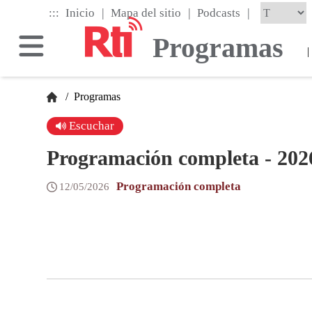
Skip
|
|
|
:::
Inicio
Mapa del sitio
Podcasts
to
the
Programas
main
|
content
block
/
Programas
Escuchar
Programación completa - 202
Programación completa
12/05/2026