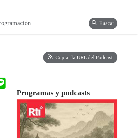
rogramación
Buscar
Copiar la URL del Podcast
Programas y podcasts