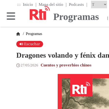
Skip
|
|
|
:::
Inicio
Mapa del sitio
Podcasts
to
the
Programas
main
|
content
block
/
Programas
Escuchar
Dragones volando y fénix da
Cuentos y proverbios chinos
27/05/2026