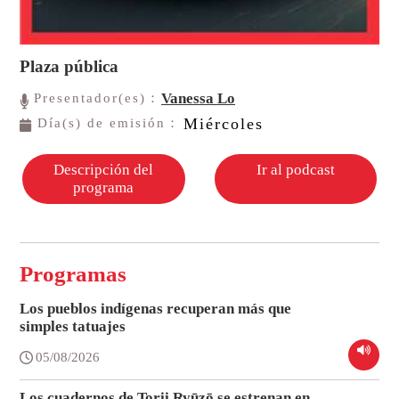
Plaza pública
Vanessa Lo
Presentador(es)：
Miércoles
Día(s) de emisión：
Descripción del
Ir al podcast
programa
Programas
Los pueblos indígenas recuperan más que
simples tatuajes
05/08/2026
Los cuadernos de Torii Ryūzō se estrenan en