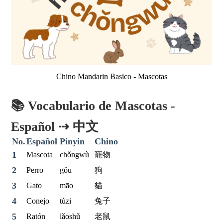
Chino Mandarin Basico - Mascotas
📚 Vocabulario de Mascotas -
Español ⇢ 中文
No.
Español
Pinyin
Chino
1
Mascota
chǒngwù
寵物
2
Perro
gǒu
狗
3
Gato
māo
貓
4
Conejo
tùzi
兔子
5
Ratón
lǎoshǔ
老鼠