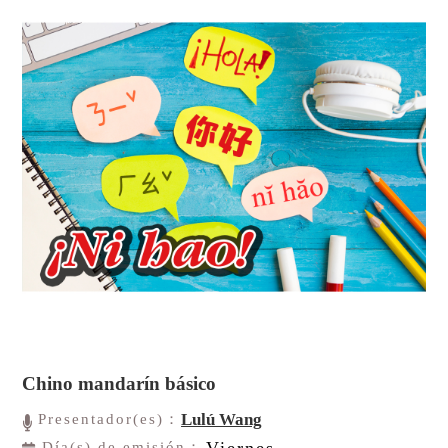
Chino mandarín básico
Lulú Wang
Presentador(es)：
Viernes
Día(s) de emisión：