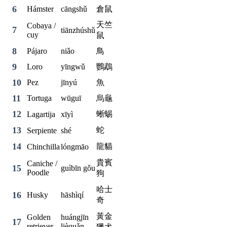
6
Hámster
cāngshǔ
倉鼠
天竺
Cobaya /
7
tiānzhúshǔ
cuy
鼠
8
Pájaro
niǎo
鳥
9
Loro
yīngwǔ
鸚鵡
10
Pez
jīnyú
魚
11
Tortuga
wūguī
烏龜
12
蜥蜴
Lagartija
xīyì
13
蛇
Serpiente
shé
14
龍貓
Chinchilla
lóngmāo
貴賓
Caniche /
15
guìbīn gǒu
Poodle
狗
哈士
16
Husky
hāshìqí
奇
黃金
Golden
huángjīn
17
retriever
lièquǎn
獵犬