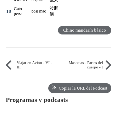
波斯
Gato
18
bōsī māo
persa
貓
Chino mandarín básico
Viajar en Avión - VI -
Mascotas - Partes del
III
cuerpo - I
Copiar la URL del Podcast
Programas y podcasts