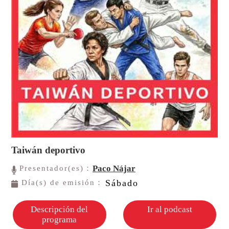
Taiwán deportivo
Paco Nájar
Presentador(es)：
Sábado
Día(s) de emisión：
Descripción del
Ir al podcast
programa