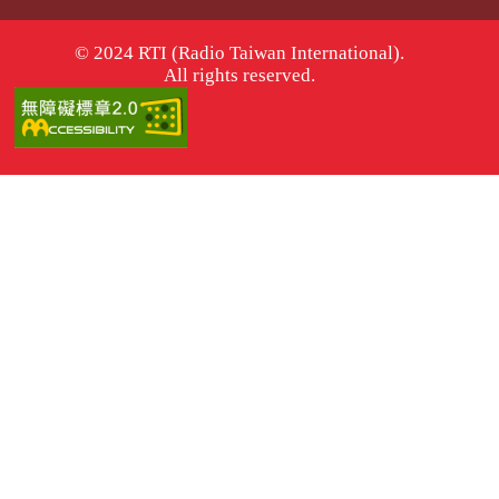
© 2024 RTI (Radio Taiwan International).
All rights reserved.