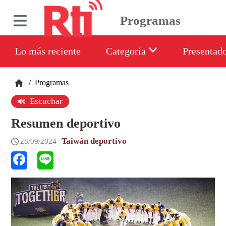
Programas
Lo más reciente
Categoría
Presentad
/
Programas
Escuchar
Resumen deportivo
Taiwán deportivo
28/09/2024