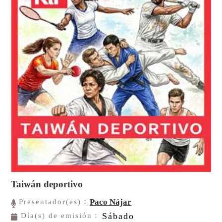
Taiwán deportivo
Paco Nájar
Presentador(es)：
Sábado
Día(s) de emisión：