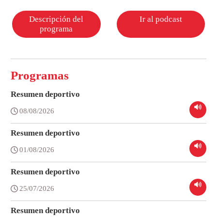
Descripción del
Ir al podcast
programa
Programas
Resumen deportivo
08/08/2026
Resumen deportivo
01/08/2026
Resumen deportivo
25/07/2026
Resumen deportivo