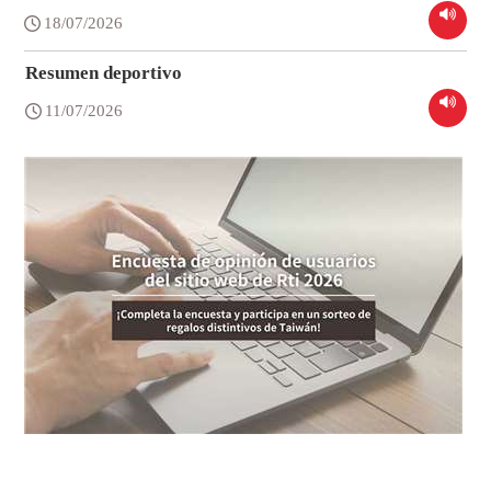
18/07/2026
Resumen deportivo
11/07/2026