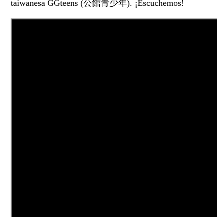
taiwanesa GGteens (公館青少年). ¡Escuchemos!