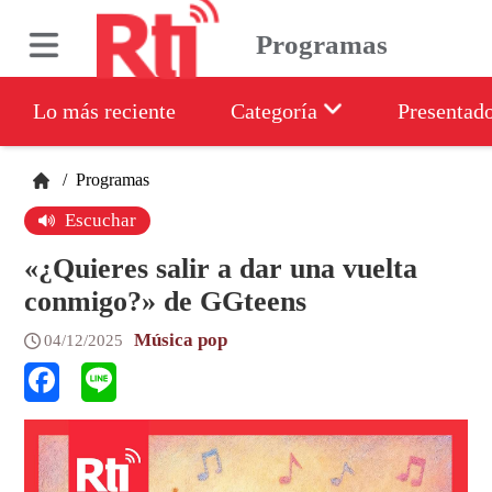
Programas
Lo más reciente
Categoría
Presentad
/
Programas
Escuchar
«¿Quieres salir a dar una vuelta
conmigo?» de GGteens
Música pop
04/12/2025