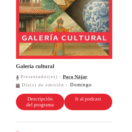
Galería cultural
Paco Nájar
Presentador(es)：
Domingo
Día(s) de emisión：
Descripción
Ir al podcast
del programa