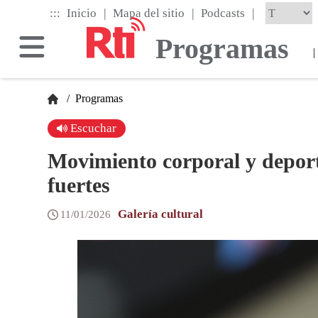
Skip
|
|
|
:::
Inicio
Mapa del sitio
Podcasts
to
the
Programas
main
|
content
block
/
Programas
Escuchar
Movimiento corporal y deport
fuertes
Galería cultural
11/01/2026