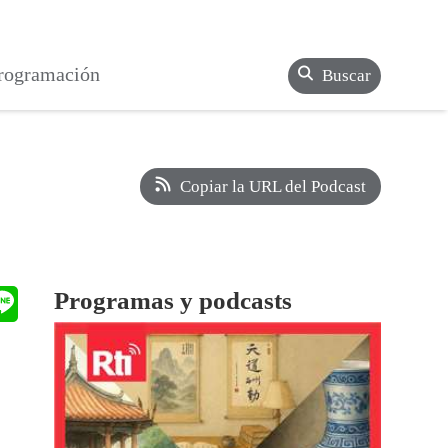
rogramación
Buscar
Copiar la URL del Podcast
Programas y podcasts