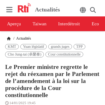
Actualités
Aperçu
Taiwan
Interdétroit
Eco
/
Actualités
KMT
Yuan législatif
grands juges
TPP
Cho Jung-tai (卓榮泰)
Cour constitutionnelle
Le Premier ministre regrette le
rejet du réexamen par le Parlement
de l’amendement à la loi sur la
procédure de la Cour
constitutionnelle
14/01/2025 19:45