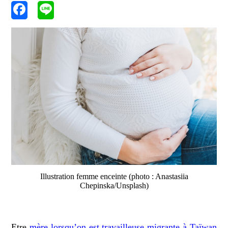
Illustration femme enceinte (photo : Anastasiia
Chepinska/Unsplash)
Etre
mère lorsqu’on est travailleuse migrante à Taïwan