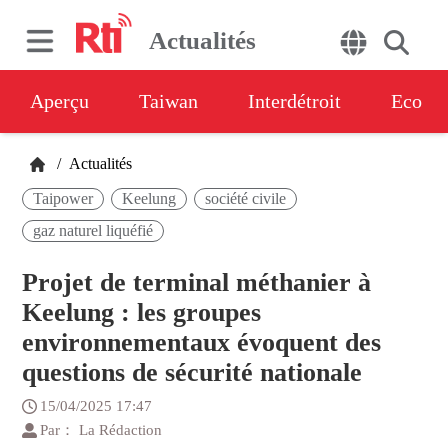
Actualités
Aperçu
Taiwan
Interdétroit
Eco
/
Actualités
Taipower
Keelung
société civile
gaz naturel liquéfié
Projet de terminal méthanier à
Keelung : les groupes
environnementaux évoquent des
questions de sécurité nationale
15/04/2025 17:47
Par： La Rédaction