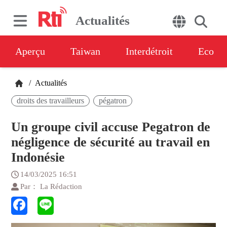
Actualités
Aperçu
Taiwan
Interdétroit
Eco
/
Actualités
droits des travailleurs
pégatron
Un groupe civil accuse Pegatron de
négligence de sécurité au travail en
Indonésie
14/03/2025 16:51
Par： La Rédaction