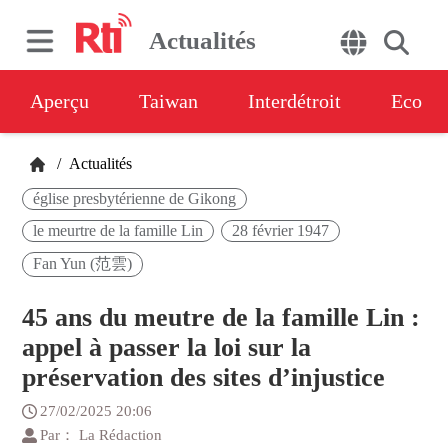
Actualités
Aperçu
Taiwan
Interdétroit
Eco
/
Actualités
église presbytérienne de Gikong
le meurtre de la famille Lin
28 février 1947
Fan Yun (范雲)
45 ans du meutre de la famille Lin :
appel à passer la loi sur la
préservation des sites d’injustice
27/02/2025 20:06
Par： La Rédaction