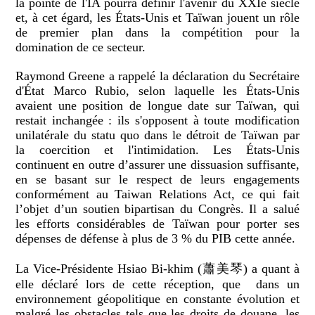
la pointe de l'IA pourra définir l'avenir du XXIe siècle
et, à cet égard, les États-Unis et Taïwan jouent un rôle
de premier plan dans la compétition pour la
domination de ce secteur.
Raymond Greene a rappelé la déclaration du Secrétaire
d'État Marco Rubio, selon laquelle les États-Unis
avaient une position de longue date sur Taïwan, qui
restait inchangée : ils s'opposent à toute modification
unilatérale du statu quo dans le détroit de Taïwan par
la coercition et l'intimidation. Les États-Unis
continuent en outre d’assurer une dissuasion suffisante,
en se basant sur le respect de leurs engagements
conformément au Taiwan Relations Act, ce qui fait
l’objet d’un soutien bipartisan du Congrès. Il a salué
les efforts considérables de Taïwan pour porter ses
dépenses de défense à plus de 3 % du PIB cette année.
La Vice-Présidente Hsiao Bi-khim (蕭美琴) a quant à
elle déclaré lors de cette réception, que dans un
environnement géopolitique en constante évolution et
malgré les obstacles tels que les droits de douane, les