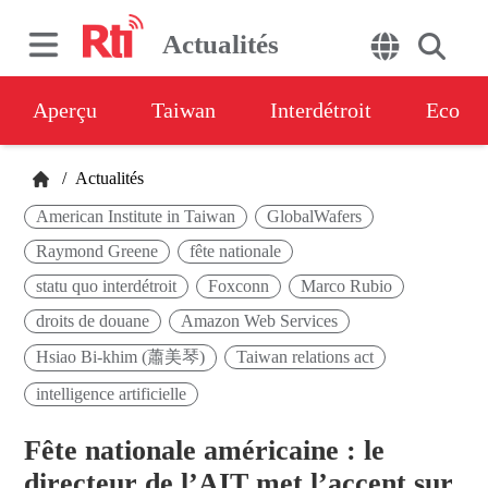
Actualités
Aperçu
Taiwan
Interdétroit
Eco
/
Actualités
American Institute in Taiwan
GlobalWafers
Raymond Greene
fête nationale
statu quo interdétroit
Foxconn
Marco Rubio
droits de douane
Amazon Web Services
Hsiao Bi-khim (蕭美琴)
Taiwan relations act
intelligence artificielle
Fête nationale américaine : le
directeur de l’AIT met l’accent sur