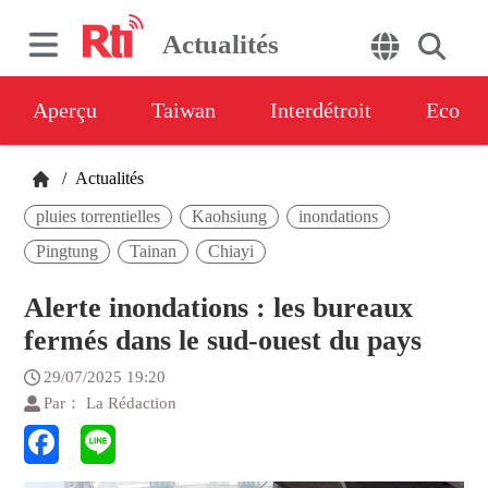
Actualités
Aperçu
Taiwan
Interdétroit
Eco
/
Actualités
pluies torrentielles
Kaohsiung
inondations
Pingtung
Tainan
Chiayi
Alerte inondations : les bureaux
fermés dans le sud-ouest du pays
29/07/2025 19:20
Par： La Rédaction