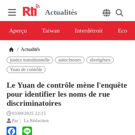
Actualités
Aperçu
Taiwan
Interdétroit
Eco
/
Actualités
justice transitionnelle
autochtones
aborigènes
Yuan de contrôle
Le Yuan de contrôle mène l'enquête
pour identifier les noms de rue
discriminatoires
03/09/2025 22:15
Par： La Rédaction