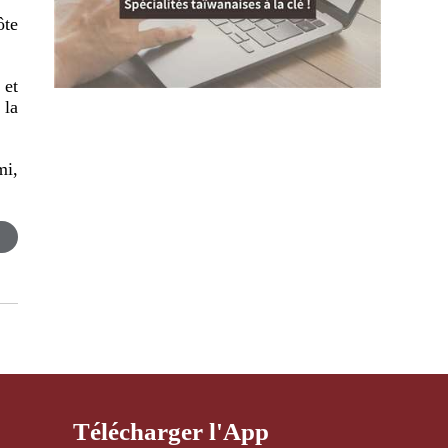
ôte
 et
 la
mi,
Télécharger l'App