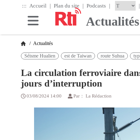
Skip
|
|
|
:::
|
Accueil
Plan du site
Podcasts
to
the
Actualités
main
content
block
/
Actualités
Séisme Hualien
est de Taiwan
route Suhua
ty
La circulation ferroviaire dan
jours d’interruption
03/08/2024 14:00
Par： La Rédaction