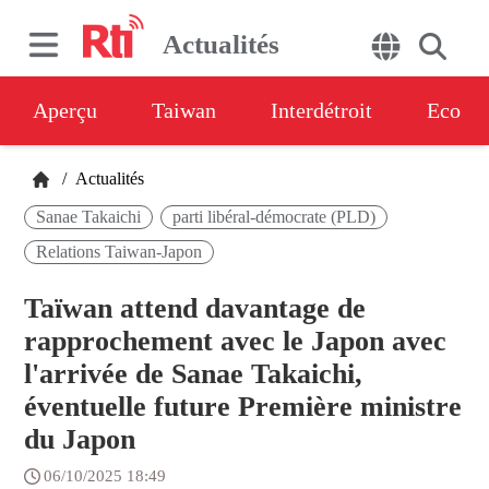
Actualités
Aperçu
Taiwan
Interdétroit
Eco
/
Actualités
Sanae Takaichi
parti libéral-démocrate (PLD)
Relations Taiwan-Japon
Taïwan attend davantage de
rapprochement avec le Japon avec
l'arrivée de Sanae Takaichi,
éventuelle future Première ministre
du Japon
06/10/2025 18:49