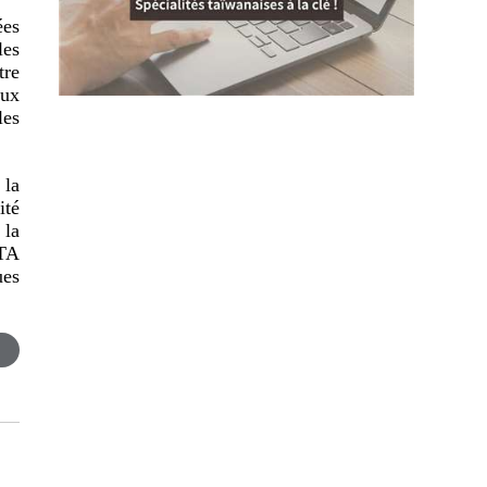
ées
les
tre
aux
les
 la
ité
 la
ATA
ues