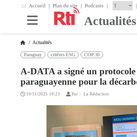
Skip
|
|
|
:::
|
Accueil
Plan du site
Podcasts
to
the
Actualités
main
content
block
/
Actualités
Paraguay
critères ESG
COP 30
A-DATA a signé un protocole 
paraguayenne pour la décarb
19/11/2025 18:23
Par： La Rédaction