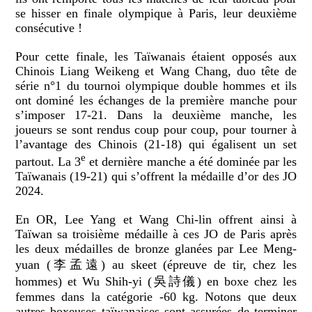
se hisser en finale olympique à Paris, leur deuxième
consécutive !
Pour cette finale, les Taïwanais étaient opposés aux
Chinois Liang Weikeng et Wang Chang, duo tête de
série n°1 du tournoi olympique double hommes et ils
ont dominé les échanges de la première manche pour
s’imposer 17-21. Dans la deuxième manche, les
joueurs se sont rendus coup pour coup, pour tourner à
l’avantage des Chinois (21-18) qui égalisent un set
e
partout. La 3
et dernière manche a été dominée par les
Taïwanais (19-21) qui s’offrent la médaille d’or des JO
2024.
En OR, Lee Yang et Wang Chi-lin offrent ainsi à
Taïwan sa troisième médaille à ces JO de Paris après
les deux médailles de bronze glanées par Lee Meng-
yuan (李孟遠) au skeet (épreuve de tir, chez les
hommes) et Wu Shih-yi (吳詩儀) en boxe chez les
femmes dans la catégorie -60 kg. Notons que deux
autres boxeuses taïwanaises sont assurées de terminer