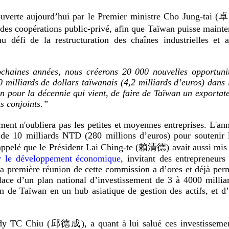
é ouverte aujourd’hui par le Premier ministre Cho Jung-tai 
 des coopérations public-privé, afin que Taïwan puisse mainte
 défi de la restructuration des chaînes industrielles et 
chaines années, nous créerons 20 000 nouvelles opportuni
0 milliards de dollars taïwanais (4,2 milliards d’euros) dans 
n pour la décennie qui vient, de faire de Taïwan un exportat
ts conjoints.”
ent n'oubliera pas les petites et moyennes entreprises. L'an
 de 10 milliards NTD (280 millions d’euros) pour soutenir 
rappelé que le Président Lai Ching-te (賴清德) avait aussi mis
 le développement économique
, invitant des entrepreneurs
 La première réunion de cette commission a d’ores et déjà per
lace d’un plan national d’investissement de 3 à 4000 millia
n de Taïwan en un hub asiatique de gestion des actifs, et d
 Andy TC Chiu (邱德成), a quant à lui salué ces investisseme