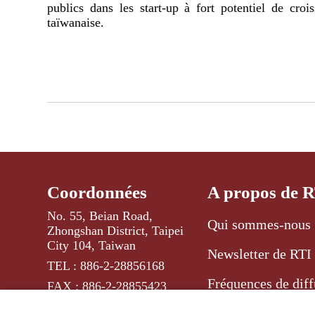
publics dans les start-up à fort potentiel de croi
taïwanaise.
Coordonnées
A propos de 
No. 55, Beian Road,
Qui sommes-nous 
Zhongshan District, Taipei
City 104, Taiwan
Newsletter de RTI
TEL : 886-2-28856168
Fréquences de diff
FAX : 886-2-28855423