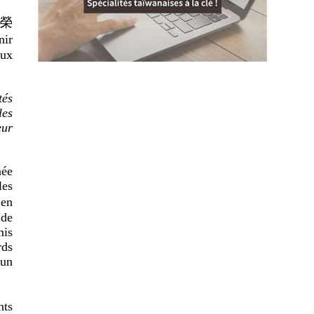
(卓榮
nir
aux
tés
les
eur
née
les
 en
 de
mis
rds
’un
nts