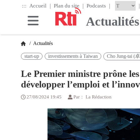
Skip
|
|
|
:::
|
Accueil
Plan du site
Podcasts
to
the
Actualités
main
content
block
/
Actualités
start-up
investissements à Taiwan
Cho Jung-tai 
Le Premier ministre prône les
développer l’emploi et l’inno
27/08/2024 19:45
Par： La Rédaction