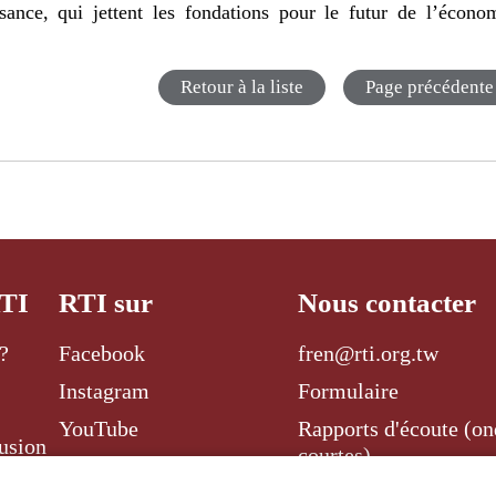
ssance, qui jettent les fondations pour le futur de l’écono
Retour à la liste
Page précédente
RTI
RTI sur
Nous contacter
?
Facebook
fren@rti.org.tw
Instagram
Formulaire
YouTube
Rapports d'écoute (on
usion
courtes)
Twitter