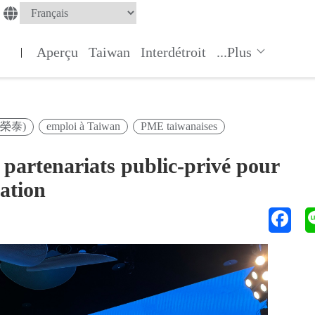
Aperçu
Taiwan
Interdétroit
...Plus
|
(卓榮泰)
emploi à Taiwan
PME taiwanaises
 partenariats public-privé pour
vation