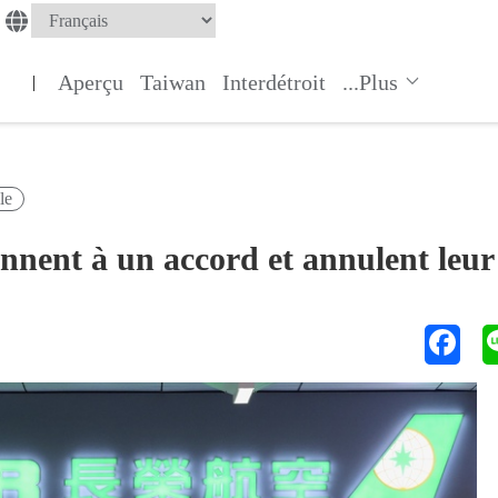
Aperçu
Taiwan
Interdétroit
...Plus
|
le
nnent à un accord et annulent leur