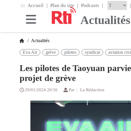
Skip
|
|
|
:::
|
Accueil
Plan du site
Podcasts
to
the
Actualités
main
content
block
/
Actualités
Eva Air
grève
pilotes
syndicat
aviation civi
Les pilotes de Taoyuan parvie
projet de grève
29/01/2024 20:56
Par： La Rédaction