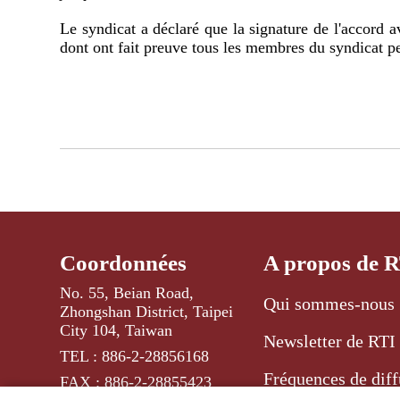
Le syndicat a déclaré que la signature de l'accord av
dont ont fait preuve tous les membres du syndicat pe
Coordonnées
A propos de 
No. 55, Beian Road,
Qui sommes-nous 
Zhongshan District, Taipei
City 104, Taiwan
Newsletter de RTI
TEL : 886-2-28856168
Fréquences de diff
FAX : 886-2-28855423