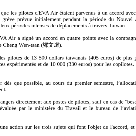
que les pilotes d'EVA Air étaient parvenus à un accord avec
e grève prévue initialement pendant la période du Nouvel
 deux périodes intenses de déplacements à travers Taïwan.
'EVA Air a signé un accord en quatre points avec la compagn
nistre Cheng Wen-tsan (鄭文燦).
es pilotes de 13 500 dollars taïwanais (405 euros) de plus 
tes expérimentés et de 10 000 (330 euros) pour les copilotes.
 dès que possible, au cours du premier semestre, l’allocat
ent.
rangers directement aux postes de pilotes, sauf en cas de "bes
valuée par le ministère du Travail et le bureau de l’aviat
ne action sur les trois sujets qui font l'objet de l'accord, et