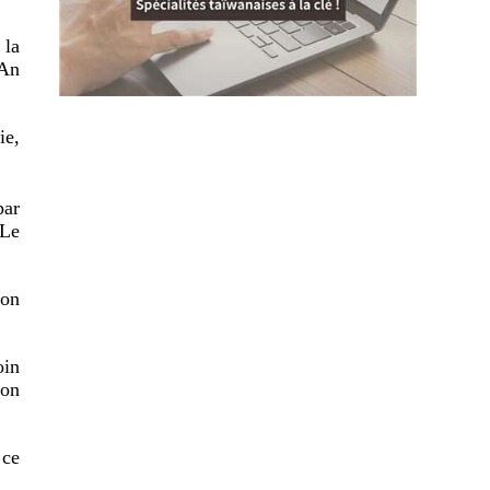
 la
 An
ie,
par
 Le
ion
oin
ion
 ce