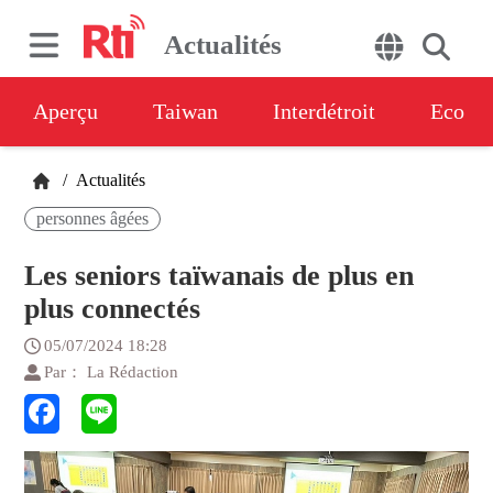
Actualités
Aperçu
Taiwan
Interdétroit
Eco
/
Actualités
personnes âgées
Les seniors taïwanais de plus en
plus connectés
05/07/2024 18:28
Par： La Rédaction