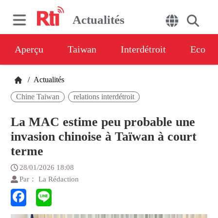
Actualités
Aperçu
Taiwan
Interdétroit
Eco
/
Actualités
Chine Taiwan
relations interdétroit
La MAC estime peu probable une
invasion chinoise à Taïwan à court
terme
28/01/2026 18:08
Par： La Rédaction