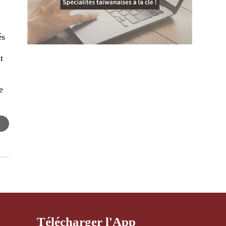
és
t
e
Télécharger l'App