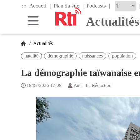
Skip
|
|
|
:::
|
Accueil
Plan du site
Podcasts
to
the
Actualités
main
content
block
/
Actualités
natalité
démographie
naissances
population
La démographie taïwanaise en
19/02/2026 17:09
Par： La Rédaction